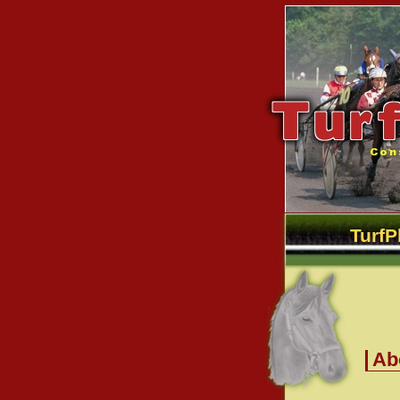
TurfP
Ab